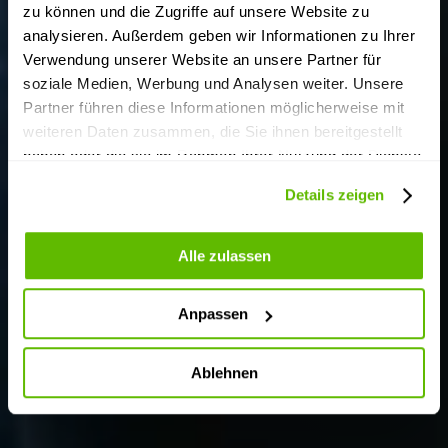
zu können und die Zugriffe auf unsere Website zu
analysieren. Außerdem geben wir Informationen zu Ihrer
Verwendung unserer Website an unsere Partner für
soziale Medien, Werbung und Analysen weiter. Unsere
Partner führen diese Informationen möglicherweise mit
weiteren Daten zusammen, die Sie ihnen bereitgestellt
Beginnen Sie Ihre Reise mit uns.
haben oder die sie im Rahmen Ihrer Nutzung der Dienste
gesammelt haben.
Details zeigen
Alle zulassen
Anpassen
Ablehnen