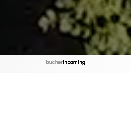
bucher
incoming
bucher
events
bucher
bus
bucher
reisen